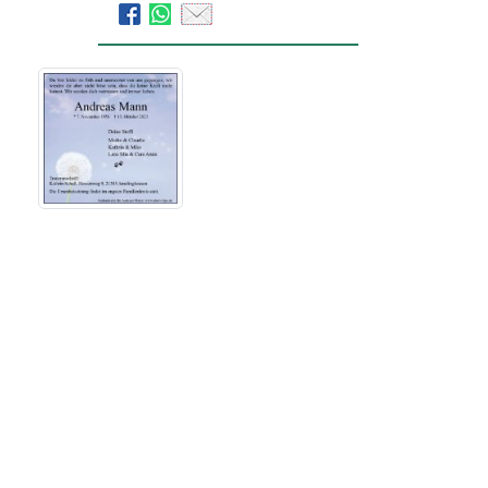
Bestattungsinstitut Ahorn
Trauerhilfe Lips GmbH