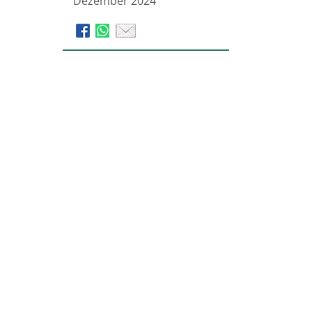
Dezember 2024
Bestattungsinstitut Ahorn
Trauerhilfe Lips GmbH
Auf dem Wüstenort 2
21335
Lüneburg