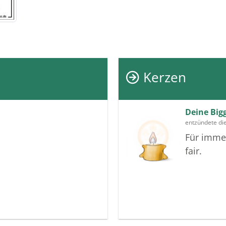
Kerzen
Deine Big
entzündete di
Für immer
fair.