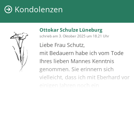
Kondolenzen
Ottokar Schulze Lüneburg
schrieb am 3. Oktober 2025 um 18.21 Uhr
Liebe Frau Schutz,
mit Bedauern habe ich vom Tode
Ihres lieben Mannes Kenntnis
genommen. Sie erinnern sich
vielleicht, dass ich mit Eberhard vor
einigen Jahren noch ein
Tagesradtourt zur Elbe
unternommen habe. Es war eine
recht sportliche und auch an-
Bilder
strängende Tour, die uns beiden
schon etwas abgefordert hat.
Leider ist es - wie eigentlich geplant