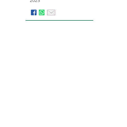
2025
Bestattungsinstitut Ahorn
Trauerhilfe Lips GmbH
Auf dem Wüstenort 2
21335
Lüneburg