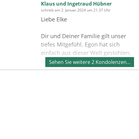
Klaus und Ingetraud Hübner
schrieb am 2. Januar 2024 um 21.37 Uhr
Liebe Elke
Dir und Deiner Familie gilt unser
tiefes Mitgefühl. Egon hat sich
einfach aus dieser Welt gestohlen,
ohne ein letztes Wort, ohne
Sehen Sie weitere 2 Kondolenzen…
Abschied.
Es ist die gnädigste Art zu sterben
Bilder
und das sollte euch ein Trost sein.
Mit stillem Gruß nehme ich
Erstellen Sie mit Familie, Freunden
Abschied von meinem Kameraden
und Bekannten ein gemeinsames
im Heeresmusikkorps 3 Lüneburg.
Erinnerungsalbum mit Fotos des
Verstorbenen.