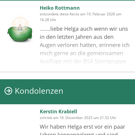
Heiko Rottmann
entzündete diese Kerze am 10. Februar 2026 um
16.28 Uhr
.......liebe Helga auch wenn wir uns
in den letzten Jahren aus den
Augen verloren hatten, erinnere ich
mich gerne an die gemeinsamen
Ausflüge mit der BSA Sportgruppe
oder an das legendäre
Grünkohlessen der BSA
Truppe.....habe viel mir Martin
Kondolenzen
SPORT gemacht aber leider hat er
mir wohl nie verziehen das ich aus
sportlichen Gründen den MTV
Kerstin Krabiell
verlassen habe und in anderen
schrieb am 18. Dezember 2025 um 21.52 Uhr
Vereinen mein Glück gesucht habe,
Wir haben Helga erst vor ein paar
auch das ich Ihn öfter meine
Jahren kennengelernt und sind