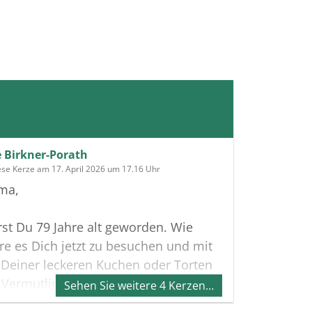
e Birkner-Porath
ese Kerze am 17. April 2026 um 17.16 Uhr
ma,
st Du 79 Jahre alt geworden. Wie
e es Dich jetzt zu besuchen und mit
 Deiner leckeren Kuchen oder Torten
 Vermutlich hättest Du neben dem alt-
Sehen Sie weitere 4 Kerzen…
, ein neues Rezept ausprobiert. Du