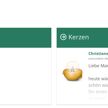
Kerzen
Christian
entzündete di
Liebe Ma
heute wär
schön wär
Dir einen
zu essen.
Bekannten