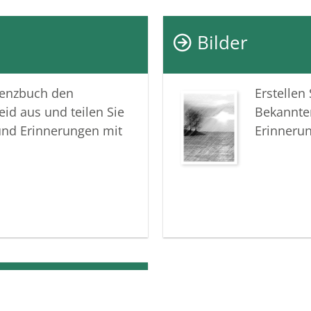
hast die 
bekommen.
Bilder
mit der e
Interesse
Familie. 
lenzbuch den
Erstellen
schätzen.
eid aus und teilen Sie
Bekannte
einfach 
und Erinnerungen mit
Erinneru
zuhause, 
Heute ne
einfach: 
Zeiten n
vorbei si
da ist. D
gebärdet
Mittelpun
Sonnensy
dass Du 