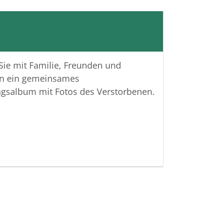
Familie immer an einen Tisch
 Das ist gar nicht so einfach. Weder
igenen, da alle unterschiedliche
n haben, als auch mit der erweiterten
Das weiß ich nun noch mehr zu
 Sie mit Familie, Freunden und
 Kochen und Backen, das war nicht
n ein gemeinsames
Nahrungsaufnahme: Das war Liebe,
ngsalbum mit Fotos des Verstorbenen.
Geborgenheit. Ein Ort zum sein.
nnt man das Hygge. Bei mir warst das
Du. Ich bin so traurig, dass diese
ie wieder kommen und für immer
nd, da der Kern dieser Zeit nicht mehr
abei hast Du Dich nie wie eine Sonne
 und trotzdem warst Du der
kt unseres familiären
stems. Ich möchte Dir sagen: Danke,
meine Mama warst und ich Deine