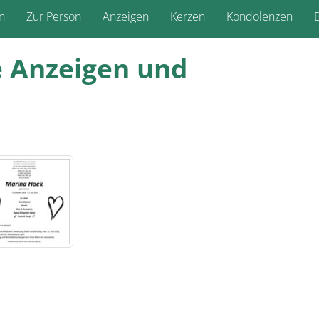
n
Zur Person
Anzeigen
Kerzen
Kondolenzen
B
ie Anzeigen und