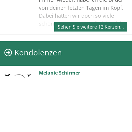
von deinen letzten Tagen im Kopf.
Dabei hatten wir doch so viele
schöne Momente, an die ich mich
Sehen Sie weitere 12 Kerzen…
viel lieber erinnern möchte.
Ich habe dich lieb, Oma 🤍
Kondolenzen
Melanie Schirmer
schrieb am 25. März 2025 um 21.19 Uhr
Ihr Lieben
Es tut mir unendlich leid dass ihr
eure geliebte Mama, Oma und
Uroma verloren habt. In diesen
Momenten ist es schwer, die
passenden Worte zu finden. Aber