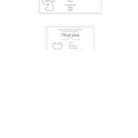
Bestattungsinstitut Ahorn
Trauerhilfe Lips GmbH
Auf dem Wüstenort 2
21335
Lüneburg