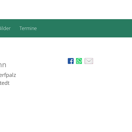
ilder
Termine
nn
erfpalz
tedt