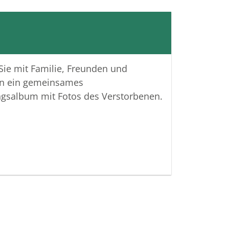
holfen. Aber es gab auch private
tungen, du hast gerne von deinem
ählt und dich damals so über meinen
h gefreut.
 dich in guter Erinnerung behalten
 Sie mit Familie, Freunden und
he deiner Familie viel Kraft.
n ein gemeinsames
en
ngsalbum mit Fotos des Verstorbenen.