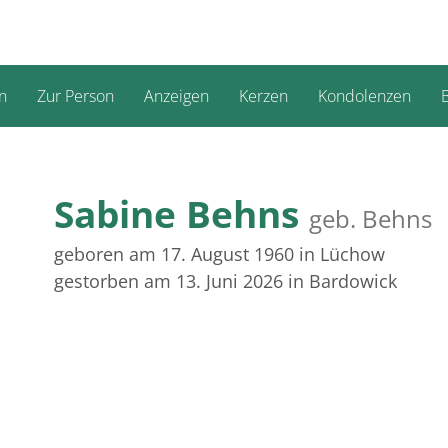
n
Zur Person
Anzeigen
Kerzen
Kondolenzen
B
Sabine Behns
geb. Behns
geboren am 17. August 1960
in Lüchow
gestorben am 13. Juni 2026
in Bardowick