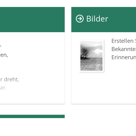
Fällen ge
Unterhal
Bilder
Sohn erz
Kugelbauc
Ich werde
Erstellen
und wünsc
r
Bekannte
Von Herz
en,
Erinneru
Anna
r dreht,
ar.
milie Behns,
s und ohne Worte über