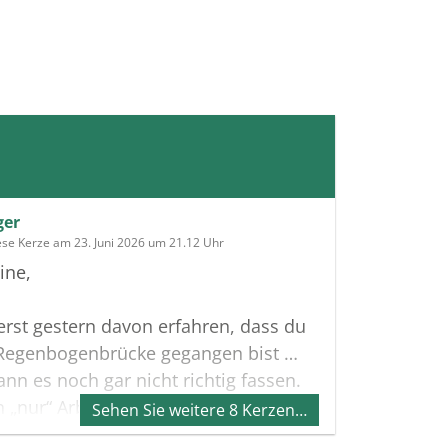
ger
ese Kerze am 23. Juni 2026 um 21.12 Uhr
ine,
erst gestern davon erfahren, dass du
 Regenbogenbrücke gegangen bist …
ann es noch gar nicht richtig fassen.
 „nur“ Arbeitskolleginnen und du
Sehen Sie weitere 8 Kerzen…
mehr als einmal bei den komplizierten