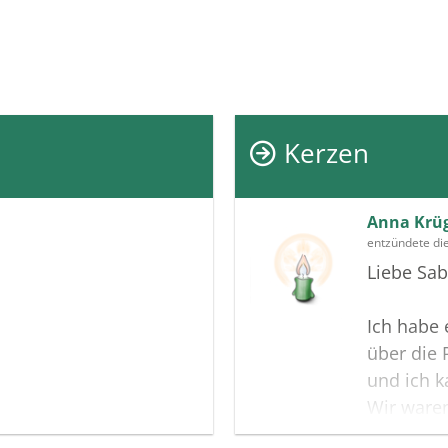
Kerzen
Anna Krü
entzündete di
Liebe Sab
Ich habe 
über die
und ich k
Wir waren
hast mir 