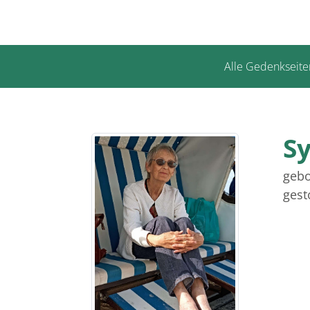
Alle Gedenkseite
Sy
gebo
gest