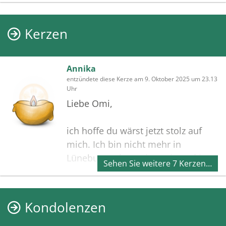
Kerzen
Annika
entzündete diese Kerze am 9. Oktober 2025 um 23.13
Uhr
Liebe Omi,
ich hoffe du wärst jetzt stolz auf
mich. Ich bin nicht mehr in
Lüneburg. Ich war in Paris und jetzt
Sehen Sie weitere 7 Kerzen…
wohne ich in Bonn. Ich glaube du
würdest es total toll finden, dass
ich jetzt dort im Rheinland in
Kondolenzen
deiner alten Heimat wohne und