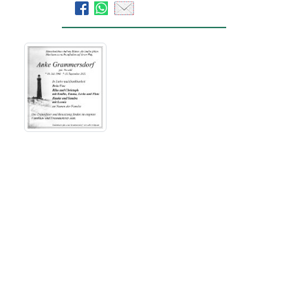
Bestattungsinstitut Ahorn
Trauerhilfe Lips GmbH