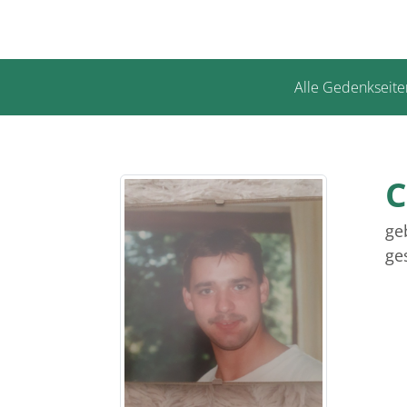
Alle Gedenkseite
C
ge
ge