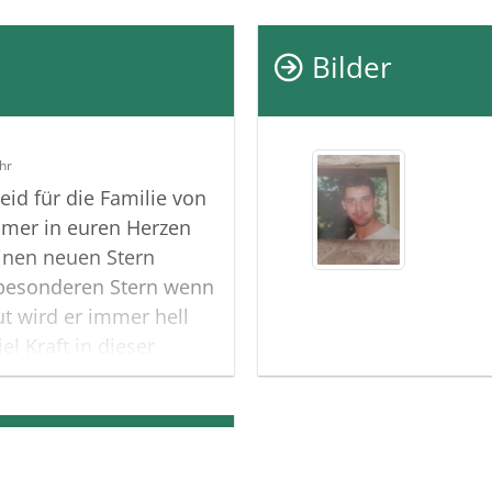
Bilder
hr
eid für die Familie von
mmer in euren Herzen
inen neuen Stern
besonderen Stern wenn
t wird er immer hell
el Kraft in dieser
s sehr leid 😞😢Jenny