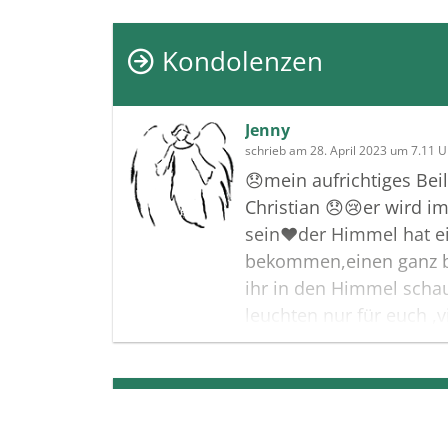
Kondolenzen
Jenny
schrieb am 28. April 2023 um 7.11 U
😞mein aufrichtiges Beil
Christian 😞😢er wird i
sein❤️der Himmel hat e
bekommen,einen ganz 
ihr in den Himmel schau
leuchten nur für euch ,vi
schweren Zeit es tut un
Termine