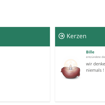
Kerzen
Bille
entzündete di
wir denk
niemals !