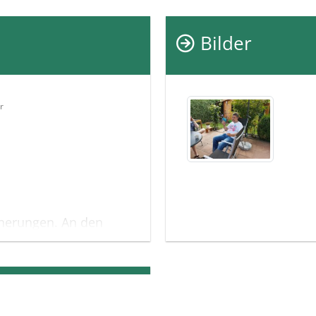
Bilder
r
nnerungen. An den
leiter durch mehrere
ebten und
n den geschätzten
tollen, geduldigen Opa.