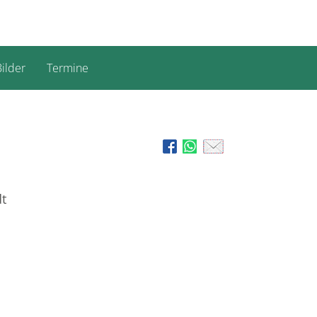
ilder
Termine
t