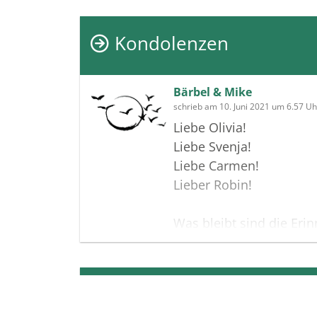
Kondolenzen
Bärbel & Mike
schrieb am 10. Juni 2021 um 6.57 Uh
Liebe Olivia!
Liebe Svenja!
Liebe Carmen!
Lieber Robin!
Was bleibt sind die Eri
geliebten Mann und Beg
Jahrzehnte. An den geli
treusorgenden Vater. A
Termine
Schwiegervater. An den 